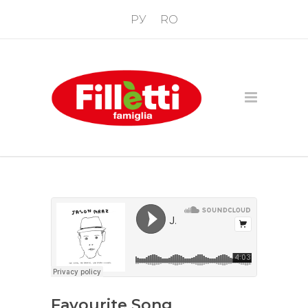
РУ
RO
Favourite Song