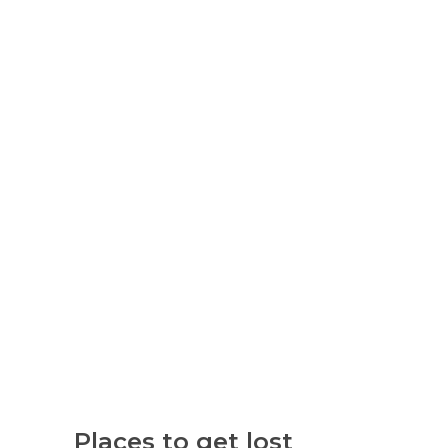
PLACES TO
GET LOST
Places to get lost